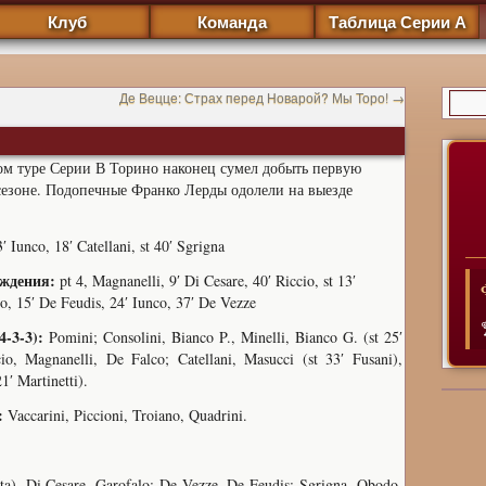
Клуб
Команда
Таблица Серии А
Де Вецце: Страх перед Новарой? Мы Торо!
→
ом туре Серии В Торино наконец сумел добыть первую
сезоне. Подопечные Франко Лерды одолели на выезде
′ Iunco, 18′ Catellani, st 40′ Sgrigna
ждения:
pt 4, Magnanelli, 9′ Di Cesare, 40′ Riccio, st 13′
, 15′ De Feudis, 24′ Iunco, 37′ De Vezze
4-3-3):
Pomini; Consolini, Bianco P., Minelli, Bianco G. (st 25′
io, Magnanelli, De Falco; Catellani, Masucci (st 33′ Fusani),
1′ Martinetti).
:
Vaccarini, Piccioni, Troiano, Quadrini.
a), Di Cesare, Garofalo; De Vezze, De Feudis; Sgrigna, Obodo,