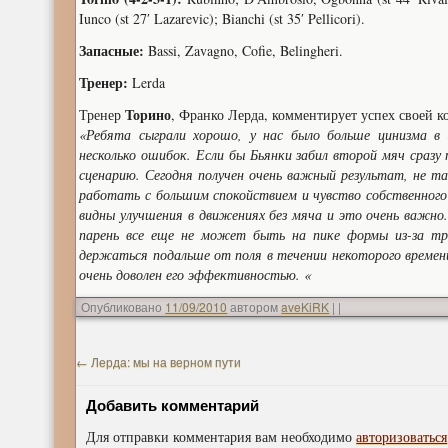
Iunco (st 27′ Lazarevic); Bianchi (st 35′ Pellicori).
Запасные:
Bassi, Zavagno, Cofie, Belingheri.
Тренер:
Lerda
Торино
Тренер
, Франко Лерда, комментирует успех своей к
«Ребята сыграли хорошо, у нас было больше цинизма 
несколько ошибок. Если бы Бьянки забил второй мяч сразу
сценарию. Сегодня получен очень важный результат, не т
работать с большим спокойствием и чувство собственного
видны улучшения в движениях без мяча и это очень важно
парень все еще не может быть на пике формы из-за тра
держаться подальше от поля в течении некоторого времен
очень доволен его эффективностью. «
Опубликовано
11/09/2010
автором
aveKiRK
|
|
←
Лерда: мы на верном пути
Добавить комментарий
Для отправки комментария вам необходимо
авторизоваться