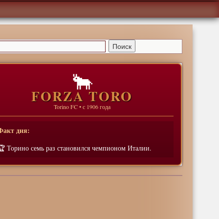
🐂
FORZA TORO
Torino FC • с 1906 года
Факт дня:
🏆 Торино семь раз становился чемпионом Италии.