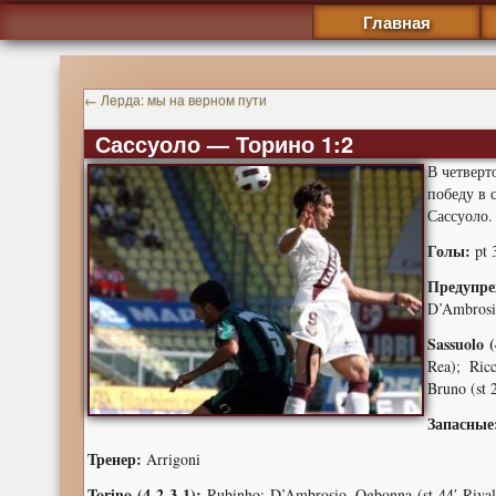
Главная
←
Лерда: мы на верном пути
Сассуоло — Торино 1:2
В четверт
победу в 
Сассуоло.
Голы:
pt 3
Предупре
D’Ambrosio
Sassuolo (
Rea); Ricc
Bruno (st 2
Запасные
Тренер:
Arrigoni
Torino (4-2-3-1):
Rubinho; D’Ambrosio, Ogbonna (st 44′ Rivalt