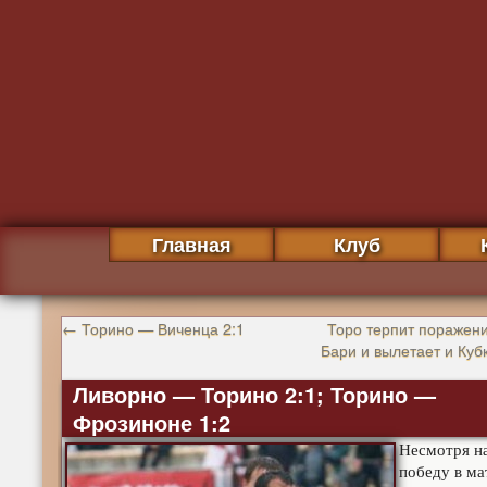
Главная
Клуб
←
Торино — Виченца 2:1
Торо терпит поражени
Бари и вылетает и Куб
Ливорно — Торино 2:1; Торино —
Фрозиноне 1:2
Несмотря н
победу в ма