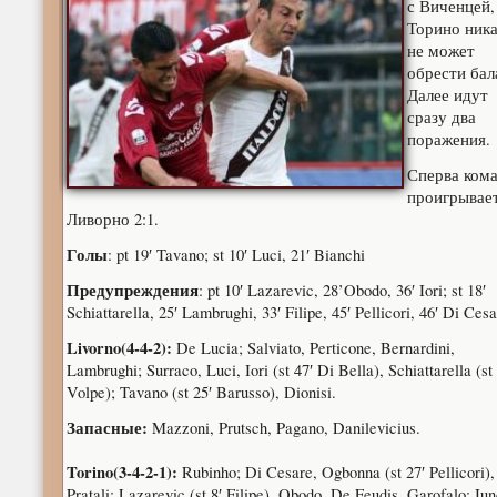
с Виченцей,
Торино ник
не может
обрести бал
Далее идут
сразу два
поражения.
Сперва ком
проигрывае
Ливорно 2:1.
Голы
: pt 19′ Tavano; st 10′ Luci, 21′ Bianchi
Предупреждения
: pt 10′ Lazarevic, 28’Obodo, 36′ Iori; st 18′
Schiattarella, 25′ Lambrughi, 33′ Filipe, 45′ Pellicori, 46′ Di Ces
Livorno(4-4-2):
De Lucia; Salviato, Perticone, Bernardini,
Lambrughi; Surraco, Luci, Iori (st 47′ Di Bella), Schiattarella (st 
Volpe); Tavano (st 25′ Barusso), Dionisi.
Запасные:
Mazzoni, Prutsch, Pagano, Danilevicius.
Torino(3-4-2-1):
Rubinho; Di Cesare, Ogbonna (st 27′ Pellicori),
Pratali; Lazarevic (st 8′ Filipe), Obodo, De Feudis, Garofalo; Iu