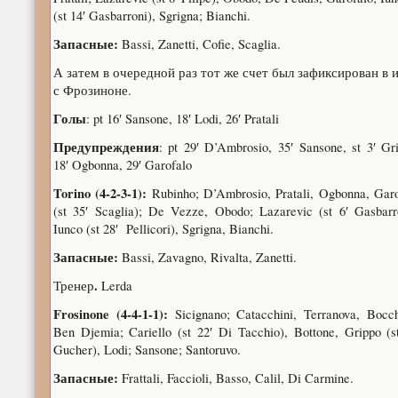
(st 14′ Gasbarroni), Sgrigna; Bianchi.
Запасные
:
Bassi, Zanetti, Cofie, Scaglia.
А затем в очередной раз тот же счет был зафиксирован в 
с Фрозиноне.
Голы
: pt 16′ Sansone, 18′ Lodi, 26′ Pratali
Предупреждения
: pt 29′ D’Ambrosio, 35′ Sansone, st 3′ Gr
18′ Ogbonna, 29′ Garofalo
Torino (4-2-3-1):
Rubinho; D’Ambrosio, Pratali, Ogbonna, Garo
(st 35′ Scaglia); De Vezze, Obodo; Lazarevic (st 6′ Gasbarr
Iunco (st 28′ Pellicori), Sgrigna, Bianchi.
Запасные:
Bassi, Zavagno, Rivalta, Zanetti.
.
Тренер
Lerda
Frosinone (4-4-1-1):
Sicignano; Catacchini, Terranova, Bocch
Ben Djemia; Cariello (st 22′ Di Tacchio), Bottone, Grippo (s
Gucher), Lodi; Sansone; Santoruvo.
Запасные:
Frattali, Faccioli, Basso, Calil, Di Carmine.