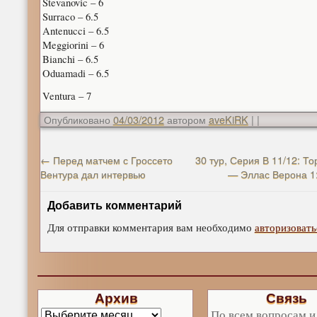
Stevanovic – 6
Surraco – 6.5
Antenucci – 6.5
Meggiorini – 6
Bianchi – 6.5
Oduamadi – 6.5
Ventura – 7
Опубликовано
04/03/2012
автором
aveKiRK
|
|
←
Перед матчем с Гроссето
30 тур, Серия В 11/12: Т
Вентура дал интервью
— Эллас Верона 1
Добавить комментарий
Для отправки комментария вам необходимо
авторизовать
Архив
Связь
По всем вопросам и