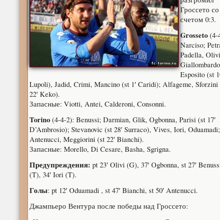
Гроссето со
счетом 0:3.
Grosseto
(4-4
Narciso; Petr
Padella, Olivi
Giallombardo
Esposito (st 1
Lupoli), Jadid, Crimi, Mancino (st 1′ Caridi); Alfageme, Sforzini 
22′ Keko).
Запасные: Viotti, Antei, Calderoni, Consonni.
Torino
(4-4-2): Benussi; Darmian, Glik, Ogbonna, Parisi (st 17′
D’Ambrosio); Stevanovic (st 28′ Surraco), Vives, Iori, Oduamadi;
Antenucci, Meggiorini (st 22′ Bianchi).
Запасные: Morello, Di Cesare, Basha, Sgrigna.
Предупреждения:
pt 23′ Olivi (G), 37′ Ogbonna, st 27′ Benuss
(T), 34′ Iori (T).
Голы
: pt 12′ Oduamadi , st 47′ Bianchi, st 50′ Antenucci.
Джампьеро Вентура после победы над Гроссето: