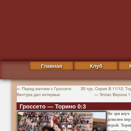
Главная
Клуб
←
Перед матчем с Гроссето
30 тур, Серия В 11/12: Т
Вентура дал интервью
— Эллас Верона 1
Гроссето — Торино 0:3
Не зря коуч
доволен пер
игрой. Тори
разгромил