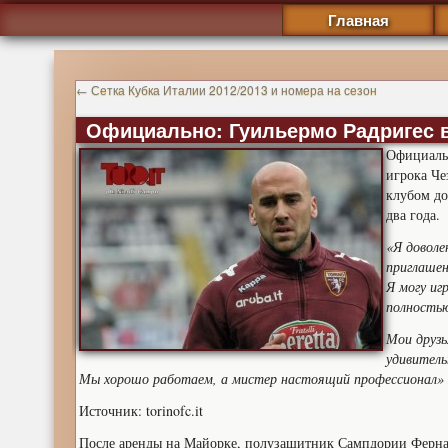
Главная
←
Сетка Кубка Италии 2012/2013 и номера на сезон
Официально: Гуильермо Радригес 
Официаль
игрока Че
клубом до
два года.
«Я доволе
приглашен
Я могу иг
полность
Мои друзь
удивитель
Мы хорошо работаем, а мистер настоящий профессионал»
Источник: torinofc.it
После аренды на Майорке, полузащитник Сампдории Фернан