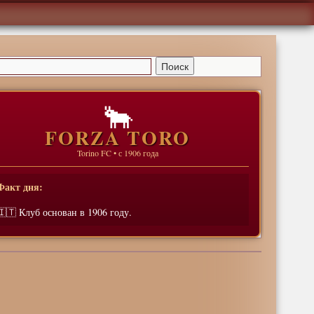
🐂
FORZA TORO
Torino FC • с 1906 года
Факт дня:
🇮🇹 Клуб основан в 1906 году.