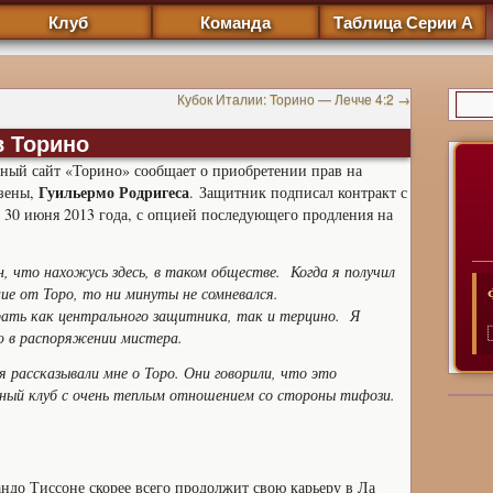
Клуб
Команда
Таблица Серии А
Кубок Италии: Торино — Лечче 4:2
→
в Торино
ный сайт «Торино» сообщает о приобретении прав на
Гуильермо Родригеса
зены,
.
Защитник подписал контракт с
 30 июня 2013 года, с опцией последующего продления на
н, что нахожусь здесь, в таком обществе. Когда я получил
ие от Торо, то ни минуты не сомневался.
рать как центрального защитника, так и терцино. Я
ю в распоряжении мистера.
я рассказывали мне о Торо. Они говорили, что это
ный клуб с очень теплым отношением со стороны тифози.
до Тиссоне скорее всего продолжит свою карьеру в Ла