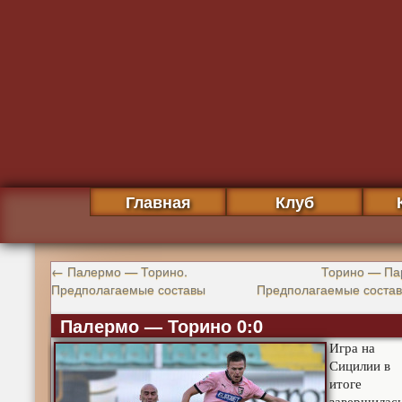
Главная
Клуб
←
Палермо — Торино.
Торино — Па
Предполагаемые составы
Предполагаемые соста
Палермо — Торино 0:0
Игра на
Сицилии в
итоге
завершилас