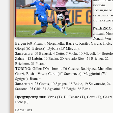
вничью.
Команды го
не забили, х
и очень хот
PALERMO:
Ujikani; Mun
Donati, Von
Bergen (60′ Pisano); Morganella, Barreto, Kurtic, Garcia; Ilicic,
Giorgi (65′ Brienza); Dybala (55′ Miccoli).
Запасные:
99 Benussi, 4 Cetto, 7 Viola, 10 Miccoli, 14 Bertolo
Zahavi, 18 Labrin, 19 Budan, 20 Arevalo Rios, 21 Brienza, 22
Brichetto, 31 Pisano.
TORINO:
Gillet; D’Ambrosio, Di Cesare, Rodriguez, Masiello;
Gazzi, Basha, Vives; Cerci (60′ Stevanovic), Meggiorini (73′
Sgrigna), Bianchi.
Запасные:
23 Gomis, 10 Sgrigna, 18 Bakic, 19 Stevanovic, 24
Sansone, 25 Glik, 31 Agostini, 33 Brighi, 86 Birsa.
Предупреждения:
Vives (T), Di Cesare (T), Cerci (T), Gazzi 
Ilicic (P).
Голы:
нет.