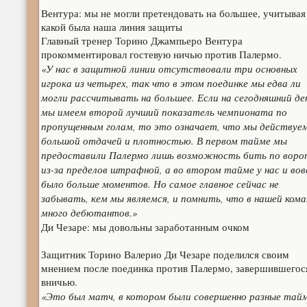
Вентура: мы не могли претендовать на большее, учитывая 
какой была наша линия защиты
Главный тренер Торино Джампьеро Вентура
прокомментировал гостевую ничью против Палермо.
«У нас в защитной линии отсутствовали три основных
игрока из четырех, так что в этом поединке мы едва ли
могли рассчитывать на большее. Если на сегодняшний де
мы имеем второй лучший показатель чемпионата по
пропущенным голам, то это означает, что мы действуем
большой отдачей и плотностью. В первом тайме мы
предоставили Палермо лишь возможность бить по вор
из-за пределов штрафной, а во втором тайме у нас и вов
было больше моментов. Но самое главное сейчас не
забывать, кем мы являемся, и помнить, что в нашей кома
много дебютантов.»
Ди Чезаре: мы довольны заработанным очком
Защитник Торино Валерио Ди Чезаре поделился своим
мнением после поединка против Палермо, завершившегос
вничью.
«Это был матч, в котором были совершенно разные тай