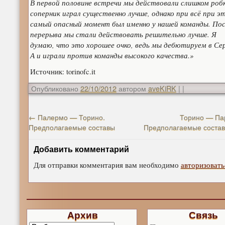
В первой половине встречи мы действовали слишком робк
соперник играл существенно лучше, однако при всё при э
самый опасный момент был именно у нашей команды. Пос
перерыва мы стали действовать решительно лучше. Я
думаю, что это хорошее очко, ведь мы дебютируем в Се
А и играли против команды высокого качества.»
Источник: torinofc.it
Опубликовано
22/10/2012
автором
aveKiRK
|
|
←
Палермо — Торино.
Торино — Па
Предполагаемые составы
Предполагаемые соста
Добавить комментарий
Для отправки комментария вам необходимо
авторизовать
Архив
Связь