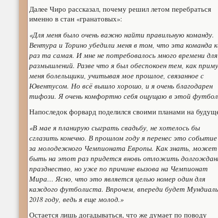
Далее Чиро рассказал, почему решил летом перебраться
именно в стан «гранатовых»:
«Для меня было очень важно найти правильную команду.
Вентура и Торино убедили меня в том, что эта команда к
раз та самая. И мне не потребовалось много времени для
размышлений. Разве что я был обеспокоен тем, как прим
меня болельщики, учитывая мое прошлое, связанное с
Ювентусом. Но всё вышло хорошо, и я очень благодарен
тифози. Я очень комфортно себя ощущаю в этой футбол
Напоследок форвард поделился своими планами на будущ
«В мае я планирую сыграть свадьбу, не хотелось бы
сглазить конечно. В прошлом году я перенес это событие 
за молодежного Чемпионата Европы. Как знать, может
быть на этот раз придется вновь отложить долгождан
празднество, но уже по причине вызова на Чемпионат
Мира… Ясно, что это является целью номер один для
каждого футболиста. Впрочем, впереди будет Мундиаль
2018 году, ведь я еще молод.»
Остается лишь догадываться, что же думает по поводу