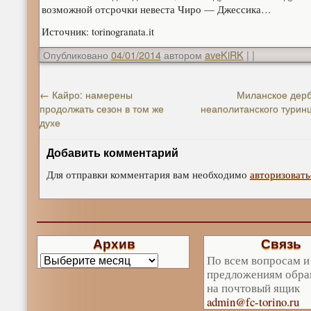
возможной отсрочки невеста Чиро — Джессика…
Источник: torinogranata.it
Опубликовано
04/01/2014
автором
aveKiRK
|
|
←
Кайро: намерены
Миланское дерб
продолжать сезон в том же
неаполитанского турин
духе
Добавить комментарий
Для отправки комментария вам необходимо
авторизовать
Архив
Связь
По всем вопросам и
предложениям обра
на почтовый ящик
admin@fc-torino.ru