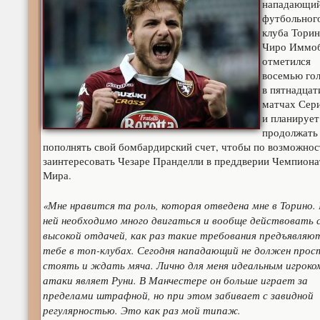
нападающи
футбольног
клуба Тори
Чиро Иммо
отметился
восемью го
в пятнадцат
матчах Сер
и планирует
продолжать
пополнять свой бомбардирский счет, чтобы по возможнос
заинтересовать Чезаре Пранделли в преддверии Чемпиона
Мира.
«Мне нравится та роль, которая отведена мне в Торино. 
ней необходимо много двигаться и вообще действовать 
высокой отдачей, как раз такие требования предъявляю
тебе в топ-клубах. Сегодня нападающий не должен прос
стоять и ждать мяча. Лично для меня идеальным игроко
атаки являет Руни. В Манчестере он больше играет за
пределами штрафной, но при этом забивает с завидной
регулярностью. Это как раз мой типаж.