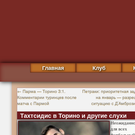
Главная
Клуб
←
Парма — Торино 3:1.
Петраки: приоритетная за
Комментарии туринцев после
на январь — разре
матча с Пармой
ситуацию с Д’Амброз
Тахтсидис в Торино и другие слухи
Неожиданн
для всех
футбольный