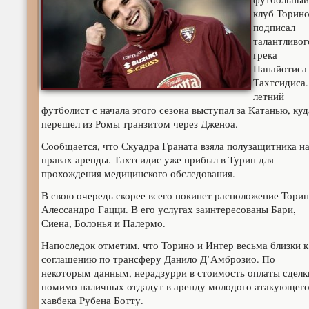
клуб Торин
подписал
талантливог
грека
Панайотиса
Тахтсидиса
летний
футболист с начала этого сезона выступал за Катанью, куд
перешел из Ромы транзитом через Дженоа.
Сообщается, что Скуадра Граната взяла полузащитника н
правах аренды. Тахтсидис уже прибыл в Турин для
прохождения медицинского обследования.
В свою очередь скорее всего покинет расположение Тори
Алессандро Гацци. В его услугах заинтересованы Бари,
Сиена, Болонья и Палермо.
Напоследок отметим, что Торино и Интер весьма близки к
соглашению по трансферу Данило Д’Амброзио. По
некоторым данным, нерадзурри в стоимость оплаты сделк
помимо наличных отдадут в аренду молодого атакующег
хавбека Рубена Ботту.