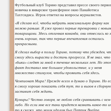
Футбольный клуб Торино представил прессе своего перво
новичка в январское трансферное окно Панайотиса
Тахтсидиса. Игрок ответил на вопросы журналистов.
«Я сделаю всё, чтобы набрать максимальную форму как
можно раньше. Я уже провел первые тренировки с новы
товарищами. Здесь отличная команда, они отнеслись ко 
очень хорошо, так что первые впечатления остались
прекрасными.
Я сделал выбор в пользу Торино, потому что убежден, ч
смогу здесь вырасти и достичь прогресса. Я не знал, что
«быки» следят за мной в течение нескольких лет. Но это
факт доставил мне большое удовольствие, и у меня
множество стимулов, чтобы проявить себя здесь.
Чемпионат Мира? Прежде всего я думаю о Торино. Но е
я смогу хорошо показать себя тут, то и вызов в сборную
заставит себя ждать.
Кумиры? Честно говоря, не люблю себя сравнивать с кем
либо. Но если мне все таки придется назвать какое-то и
то я скажу, что моим идолом был Патрик Виейра.