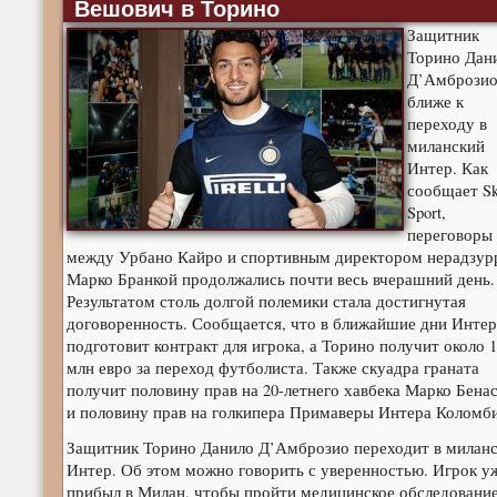
Вешович в Торино
Защитник
Торино Дан
Д’Амброзио
ближе к
переходу в
миланский
Интер.
Как
сообщает S
Sport,
переговоры
между Урбано Кайро и спортивным директором нерадзур
Марко Бранкой продолжались почти весь вчерашний день.
Результатом столь долгой полемики стала достигнутая
договоренность. Сообщается, что в ближайшие дни Интер
подготовит контракт для игрока, а Торино получит около 1
млн евро за переход футболиста. Также скуадра граната
получит половину прав на 20-летнего хавбека Марко Бена
и половину прав на голкипера Примаверы Интера Коломби
Защитник Торино Данило Д’Амброзио переходит в милан
Интер. Об этом можно говорить с уверенностью. Игрок у
прибыл в Милан, чтобы пройти медицинское обследование