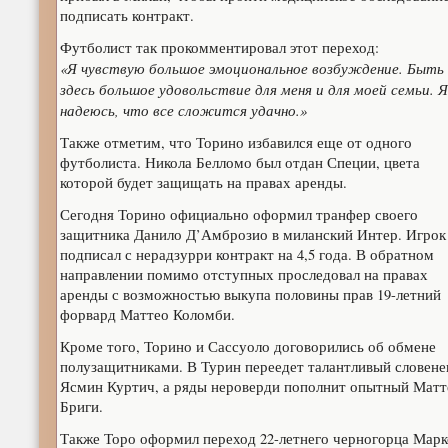
подписать контракт.
Футболист так прокомментировал этот переход:
«Я чувствую большое эмоциональное возбуждение. Быть
здесь большое удовольствие для меня и для моей семьи. Я
надеюсь, что все сложится удачно.»
Также отметим, что Торино избавился еще от одного
футболиста. Никола Белломо был отдан Специи, цвета
которой будет защищать на правах аренды.
Сегодня Торино официально оформил транфер своего
защитника Данило Д’Амброзио в миланский Интер. Игрок
подписал с нерадзурри контракт на 4,5 года. В обратном
направлении помимо отступных проследовал на правах
аренды с возможностью выкупа половины прав 19-летний
форвард Маттео Коломби.
Кроме того, Торино и Сассуоло договорились об обмене
полузащитниками. В Турин переедет талантливый словене
Ясмин Куртич, а ряды нероверди пополнит опытный Матт
Бриги.
Также Торо оформил переход 22-летнего черногорца Марк