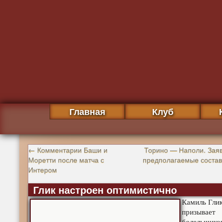
Главная
Клуб
←
Комментарии Баши и
Торино — Наполи. Заяв
Моретти после матча с
предполагаемые соста
Интером
Глик настроен оптимистично
Камиль Гли
призывает
болельщико