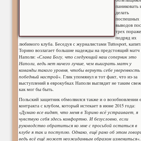
паниковать 
делать
поспешных
выводов пос
трех пораж
подряд их
любимого клуба.
Беседуя с журналистами Tuttosport, капит
Торино возлагает большие надежды на предстоящий матч 
Слава Богу, что следующий наш соперник это
Наполи: «
Наполи, ведь нет ничего лучше, чем выиграть матч у
команды такого уровня, чтобы вернуть себе уверенность
победный настрой
«. Глик упомянул и тот факт, что из-за
выступлений в еврокубках Наполи выглядит не таким све
как мог бы быть.
Польский защитник обмолвился также и о возобновлении 
контракта с клубом, который истекает в июне 2015 года:
Думаю все видят, что меня в Торино всё устраивает, я
«
чувствую себя здесь комфортно. И безусловно, если
руководство обратиться ко мне с просьбой остаться в
клубе я так и поступлю. Однако, ещё рано об этом говор
ведь всё ещё может неожиданным образом измениться
«.