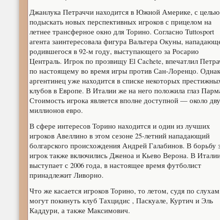
Джанлука Петраччи находится в Южной Америке, с целью
подыскать новых перспективных игроков с прицелом на
летнее трансферное окно для Торино. Согласно Tuttosport
агента заинтересовала фигура Вальтера Окуны, нападающ
родившегося в 92-м году, выступающего за Росарио
Централь. Игрок по прозвищу El Cachete, впечатлил Петр
по настоящему во время игры против Сан-Лоренцо. Одна
аргентинец уже находится в списке некоторых престижны
клубов в Европе. В Италии же на него положила глаз Парм
Стоимость игрока является вполне доступной — около дв
миллионов евро.
В сфере интересов Торино находится и один из лучших
игроков Авеллино в этом сезоне 25-летний нападающий
болгарского происхождения Андрей Галабинов. В борьбу 
игрок также включились Дженоа и Кьево Верона. В Итали
выступает с 2006 года, в настоящее время футболист
принадлежит Ливорно.
Что же касается игроков Торино, то летом, судя по слухам
могут покинуть клуб Тахцидис , Паскуале, Куртич и Эль
Каддури, а также Максимович.