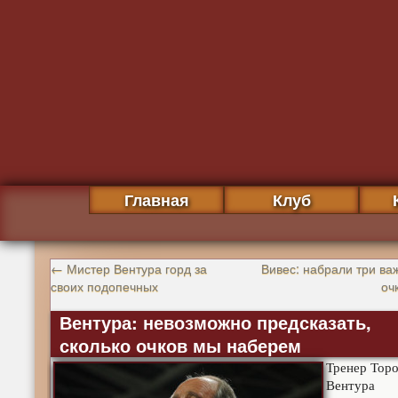
Главная
Клуб
←
Мистер Вентура горд за
Вивес: набрали три ва
своих подопечных
оч
Вентура: невозможно предсказать,
сколько очков мы наберем
Тренер Тор
Вентура