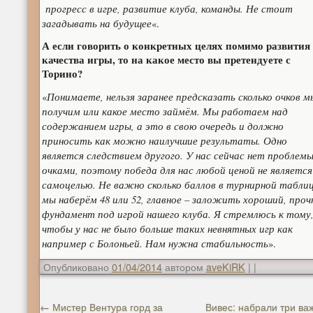
прогресс в игре, развитие клуба, команды. Не стоит
загадывать на будущее
«.
А если говорить о конкретных целях помимо развития
качества игры, то на какое место вы претендуете с
Торино?
Понимаете, нельзя заранее предсказать сколько очков м
«
получим или какое место займём. Мы работаем над
содержанием игры, а это в свою очередь и должно
приносить как можно наилучшие результаты. Одно
является следствием другого. У нас сейчас нет проблемы
очками, поэтому победа для нас любой ценой не является
самоцелью. Не важно сколько баллов в турнирной табли
мы наберём 48 или 52, главное – заложить хороший, про
фундамент под игрой нашего клуба. Я стремлюсь к тому
чтобы у нас не было больше таких невнятных игр как
например с Болоньей. Нам нужна стабильность
».
Опубликовано
01/04/2014
автором
aveKiRK
|
|
←
Мистер Вентура горд за
Вивес: набрали три ва