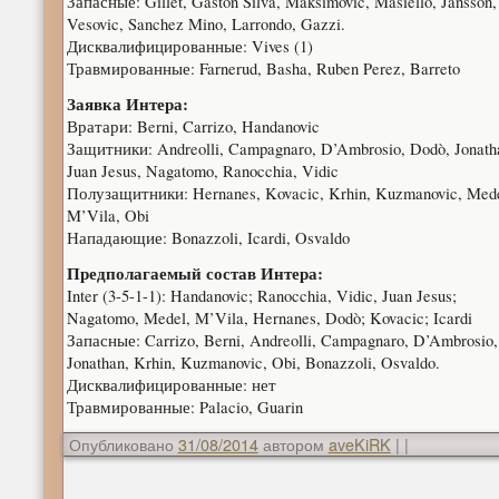
Запасные: Gillet, Gaston Silva, Maksimovic, Masiello, Jansson,
Vesovic, Sanchez Mino, Larrondo, Gazzi.
Дисквалифицированные: Vives (1)
Травмированные: Farnerud, Basha, Ruben Perez, Barreto
Заявка Интера:
Вратари: Berni, Carrizo, Handanovic
Защитники: Andreolli, Campagnaro, D’Ambrosio, Dodò, Jonath
Juan Jesus, Nagatomo, Ranocchia, Vidic
Полузащитники: Hernanes, Kovacic, Krhin, Kuzmanovic, Mede
M’Vila, Obi
Нападающие: Bonazzoli, Icardi, Osvaldo
Предполагаемый состав Интера:
Inter (3-5-1-1): Handanovic; Ranocchia, Vidic, Juan Jesus;
Nagatomo, Medel, M’Vila, Hernanes, Dodò; Kovacic; Icardi
Запасные: Carrizo, Berni, Andreolli, Campagnaro, D’Ambrosio,
Jonathan, Krhin, Kuzmanovic, Obi, Bonazzoli, Osvaldo.
Дисквалифицированные: нет
Травмированные: Palacio, Guarin
Опубликовано
31/08/2014
автором
aveKiRK
|
|