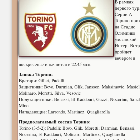
В рамках
первого тур
Серии А
Торино при
на Стадио
Олимпико
миланский
Интер. Встр
пройдет
вечером в
воскресенье и начнется в 22.45 мск.
Заявка Торино:
Вратари: Gillet, Padelli
Защитники: Bovo, Darmian, Glik, Jansson, Maksimovic, Masiel
Molinaro, Moretti, Silva, Vesovic
Полузащитники: Benassi, El Kaddouri, Gazzi, Nocerino, Sanc
Mino
Нападающие: Larrondo, Martinez, Quagliarella
Предполагаемый состав Торино:
Torino (3-5-2): Padelli; Bovo, Glik, Moretti; Darmian, Benassi,
Nocerino, El Kaddouri, Molinaro; Martinez, Quagliarella