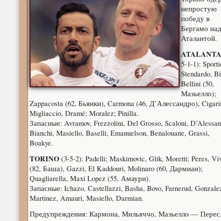
непростую
победу в
Бергамо на
Аталантой.
ATALANT
5-1-1): Sporti
Stendardo, Bi
Bellini (50,
Мазьелло);
Zappacosta (62, Бьянки), Carmona (46, Д’Алессандро), Cigarin
Migliaccio, Dramé; Moralez; Pinilla.
Запасные: Avramov, Frezzolini, Del Grosso, Scaloni, D’Alessan
Bianchi, Masiello, Baselli, Emanuelson, Benalouane, Grassi,
Boakye.
TORINO
(3-5-2): Padelli; Maskimovic, Glik, Moretti; Peres, Vi
(82, Баша), Gazzi, El Kaddouri, Molinaro (60, Дармиан);
Quagliarella, Maxi Lopez (55, Амаури).
Запасные: Ichazo, Castellazzi, Basha, Bovo, Farnerud, Gonzale
Martinez, Amauri, Masiello, Darmian.
Предупреждения: Кармона, Мильяччо, Мазьелло — Перес