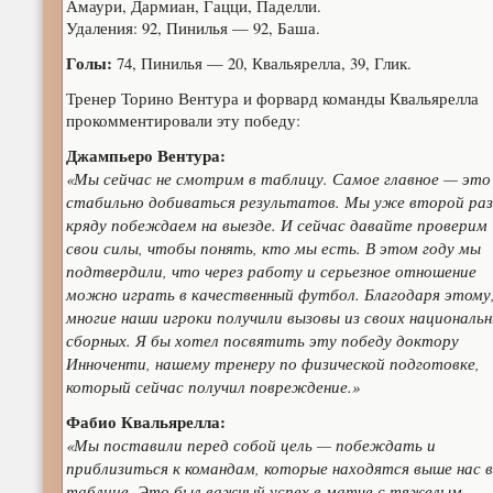
Амаури, Дармиан, Гацци, Паделли.
Удаления: 92, Пинилья — 92, Баша.
Голы:
74, Пинилья — 20, Квальярелла, 39, Глик.
Тренер Торино Вентура и форвард команды Квальярелла
прокомментировали эту победу:
Джампьеро Вентура:
«Мы сейчас не смотрим в таблицу. Самое главное — это
стабильно добиваться результатов. Мы уже второй раз
кряду побеждаем на выезде. И сейчас давайте проверим
свои силы, чтобы понять, кто мы есть. В этом году мы
подтвердили, что через работу и серьезное отношение
можно играть в качественный футбол. Благодаря этому
многие наши игроки получили вызовы из своих националь
сборных. Я бы хотел посвятить эту победу доктору
Инноченти, нашему тренеру по физической подготовке,
который сейчас получил повреждение.»
Фабио Квальярелла:
«Мы поставили перед собой цель — побеждать и
приблизиться к командам, которые находятся выше нас в
таблице. Это был важный успех в матче с тяжелым