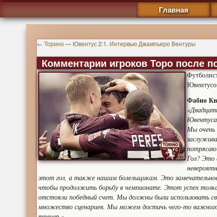
Главная
←
Торино — Ювентус 2:1. Интервью Джампьеро Вентуры
Комментарии игроков Торо после 
Футболис
Ювентусом
Фабио Кв
«Двадцать
Ювентуса
Мы очень 
заслужива
потрясаю
Гол? Это 
невероятн
этот гол, а также нашим болельщикам. Это замечательное 
чтобы продолжить борьбу в чемпионате. Этот успех толка
отстояли победный счет. Мы должны были использовать св
множество сценариев. Мы можем достичь чего-то важного,
тренер.»