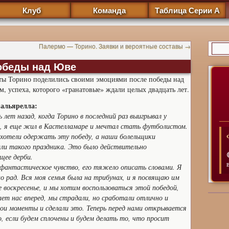
Клуб
Команда
Таблица Серии А
Палермо — Торино. Заявки и вероятные составы
→
победы над Юве
ты Торино поделились своими эмоциями после победы над
, успеха, которого «гранатовые» ждали целых двадцать лет.
альярелла:
 лет назад, когда Торино в последний раз выигрывал у
, я еще жил в Кастелламаре и мечтал стать футболистом.
хотели одержать эту победу, а наши болельщики
ли такого праздника. Это было действительно
щее дерби.
фантастическое чувство, его тяжело описать словами. Я
о рад. Вся моя семья была на трибунах, и я посвящаю им
воскресенье, и мы хотим воспользоваться этой победой,
ет нас вперед, мы страдали, но сработали отлично и
ои моменты и сделали это. Теперь перед нами открывается
 если будем сплочены и будем делать то, что просит