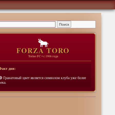
🐂
FORZA TORO
Torino FC • с 1906 года
Факт дня:
🔴 Гранатовый цвет является символом клуба уже более
века.