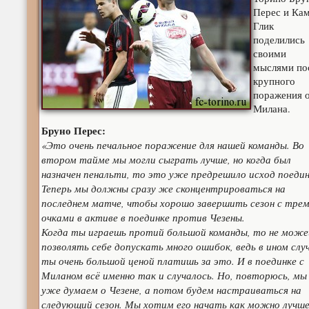
Перес и Ка
Глик
поделились
своими
мыслями по
крупного
поражения 
Милана.
Бруно Перес:
«Это очень печальное поражение для нашей команды. Во
втором тайме мы могли сыграть лучше, но когда был
назначен пенальти, то это уже предрешило исход поедин
Теперь мы должны сразу же сконцентрироваться на
последнем матче, чтобы хорошо завершить сезон с тре
очками в активе в поединке против Чезены.
Когда ты играешь протий большой команды, то не мож
позволять себе допускать много ошибок, ведь в ином слу
ты очень большой ценой платишь за это. И в поединке с
Миланом всё именно так и случалось. Но, повторюсь, мы
уже думаем о Чезене, а потом будем настраиваться на
следующий сезон. Мы хотим его начать как можно лучше