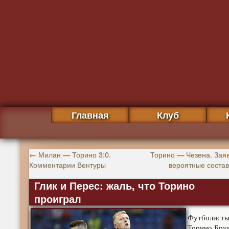
Главная
Клуб
←
Милан — Торино 3:0.
Торино — Чезена. Заяв
Комментарии Вентуры
вероятные соста
Глик и Перес: жаль, что Торино
проиграл
Футболист
Торино Бру