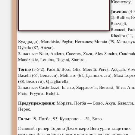
Ювентусу.
Juventus
(4-3
2): Buffon; E
Barzagli,
Bonucci, Pad
Khedira (11,
Куадрадо), Marchisio, Pogba; Hernanes; Morata (79, Манджук
Dybala (87, Алекс).
Запасные: Neto, Audero, Caceres, Zaza, Alex Sandro, Cuadrad
Mandzukic, Lemina, Rugani, Sturaro.
Torino
(3-5-2): Padelli; Bovo, Glik, Moretti; Peres, Acquah, Vive
Baselli (65, Бенасси), Molinaro (61, Дзаппакоста); Maxi Lope
(88, Белотти), Quagliarella.
Запасные: Castellazzi, Ichazo, Zappacosta, Benassi, Silva, Ama
Prcic, Pryyma, Belotti.
Предупреждения:
Мората, Погба — Бово, Акуа, Базелли,
Перес.
Голы:
19, Погба, 93, Куадрадо — 51, Бово.
Главный тренер Торино Джампьеро Вентура и защитник
команды Чезаре Бово прокомментировали поражение в