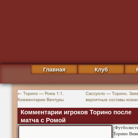
Главная
Клуб
←
Торино — Рома 1:1.
Сассуоло — Торино. Заяв
Комментарии Вентуры
вероятные составы кома
Комментарии игроков Торино после
матча с Ромой
Футболист
Торино Виве