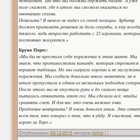
чемпионат. Так что мы должны держать баланс. А уже
поле скажет, где в итоге мы сможем оказаться по
окончанию сезона.
Пенальти? Я ничего не видел со своей позиции. Арбитр
должен принимать решения за доли секунды, и ему всегд
тяжело, ведь непросто работать с 22 игроками, которы
постоянно жалуются.»
Бруно Перес:
«Мы бы не простили себе поражение в этом матче. Мы
знаем, что противостояли команде, которая стремится 
вершине таблицы. Но мы сыграли хорошо и не заслужива
поражения. Мы создали довольно много моментов, но в
итоге пропустили в одном из нескольких подходов соперн
После этого мы не опустили руки и до самого конца
пытались отквитать этот гол. Мы сделали всё, чтобы
сравнять счет. И для нас это очень важное очко.
Продление контракта? Я очень доволен этим. Это отве
всем тем, кто говорил о том, что я уйду. Я счастлив, чт
играю за Торо.»
Опубликовано
05/12/2015
автором
torino
|
|