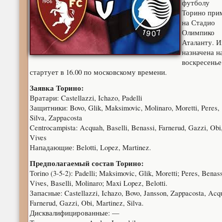
футболу
Торино при
на Стадио
Олимпико
Аталанту. И
назначена н
воскресенье
стартует в 16.00 по московскому времени.
Заявка Торино:
Вратари: Castellazzi, Ichazo, Padelli
Защитники: Bovo, Glik, Maksimovic, Molinaro, Moretti, Peres,
Silva, Zappacosta
Centrocampista: Acquah, Baselli, Benassi, Farnerud, Gazzi, Obi
Vives
Нападающие: Belotti, Lopez, Martinez.
Предполагаемый состав Торино:
Torino (3-5-2): Padelli; Maksimovic, Glik, Moretti; Peres, Benass
Vives, Baselli, Molinaro; Maxi Lopez, Belotti.
Запасные: Castellazzi, Ichazo, Bovo, Jansson, Zappacosta, Acq
Farnerud, Gazzi, Obi, Martinez, Silva.
Дисквалифицированные: —