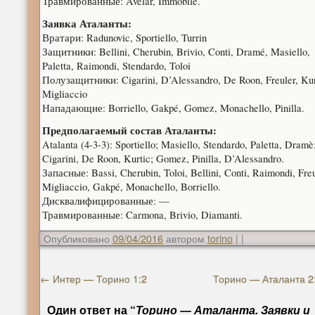
Травмированные: Avelar, Immobile.
Заявка Аталанты:
Вратари: Radunovic, Sportiello, Turrin
Защитники: Bellini, Cherubin, Brivio, Conti, Dramé, Masiello,
Paletta, Raimondi, Stendardo, Toloi
Полузащитники: Cigarini, D’Alessandro, De Roon, Freuler, Kur
Migliaccio
Нападающие: Borriello, Gakpé, Gomez, Monachello, Pinilla.
Предполагаемый состав Аталанты:
Atalanta (4-3-3): Sportiello; Masiello, Stendardo, Paletta, Dramè
Cigarini, De Roon, Kurtic; Gomez, Pinilla, D’Alessandro.
Запасные: Bassi, Cherubin, Toloi, Bellini, Conti, Raimondi, Freu
Migliaccio, Gakpé, Monachello, Borriello.
Дисквалифицированные: —
Травмированные: Carmona, Brivio, Diamanti.
Опубликовано
09/04/2016
автором
torino
|
|
←
Интер — Торино 1:2
Торино — Аталанта 2
Один ответ на “
Торино — Аталанта. Заявки и