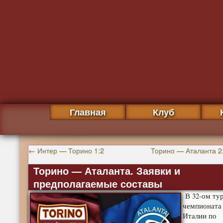
Главная
Клуб
←
Интер — Торино 1:2
Торино — Аталанта 2
Торино — Аталанта. Заявки и
предполагаемые составы
В 32-ом ту
чемпионата
Италии по