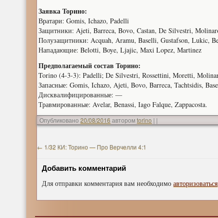
Заявка Торино:
Вратари: Gomis, Ichazo, Padelli
Защитники: Ajeti, Barreca, Bovo, Castan, De Silvestri, Molinaro
Полузащитники: Acquah, Aramu, Baselli, Gustafson, Lukic, Bena
Нападающие: Belotti, Boye, Ljajic, Maxi Lopez, Martinez
Предполагаемый состав Торино:
Torino (4-3-3): Padelli; De Silvestri, Rossettini, Moretti, Molina
Запасные: Gomis, Ichazo, Ajeti, Bovo, Barreca, Tachtsidis, Bas
Дисквалифицированные: —
Травмированные: Avelar, Benassi, Iago Falque, Zappacosta.
Опубликовано
20/08/2016
автором
torino
|
|
←
1/32 КИ: Торино — Про Верчелли 4:1
Добавить комментарий
Для отправки комментария вам необходимо
авторизоваться