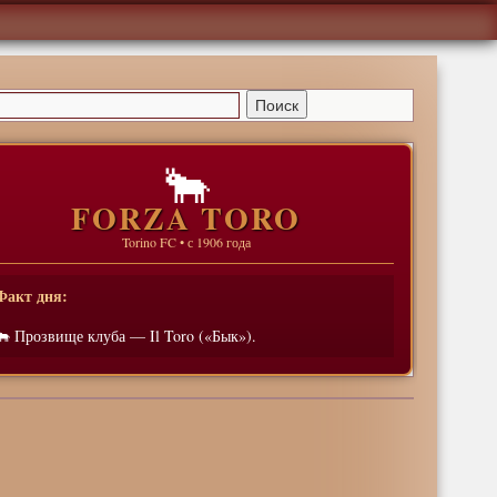
🐂
FORZA TORO
Torino FC • с 1906 года
Факт дня:
🐂 Прозвище клуба — Il Toro («Бык»).