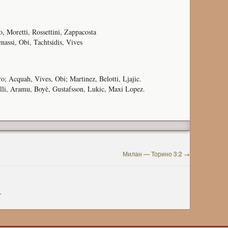
, Moretti, Rossettini, Zappacosta
ssi, Obi, Tachtsidis, Vives
ro; Acquah, Vives, Obi; Martinez, Belotti, Ljajic.
elli, Aramu, Boyè, Gustafsson, Lukic, Maxi Lopez.
Милан — Торино 3:2
→
.