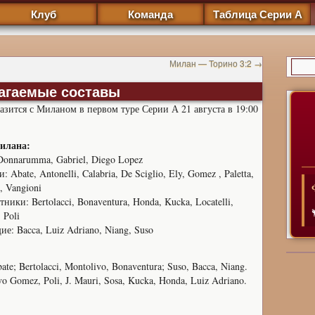
Клуб
Команда
Таблица Серии А
Милан — Торино 3:2
→
лагаемые составы
азится с Миланом в первом туре Серии А 21 августа в 19:00
илана:
Donnarumma, Gabriel, Diego Lopez
 Abate, Antonelli, Calabria, De Sciglio, Ely, Gomez , Paletta,
, Vangioni
ики: Bertolacci, Bonaventura, Honda, Kucka, Locatelli,
 Poli
е: Bacca, Luiz Adriano, Niang, Suso
ate; Bertolacci, Montolivo, Bonaventura; Suso, Bacca, Niang.
tavo Gomez, Poli, J. Mauri, Sosa, Kucka, Honda, Luiz Adriano.