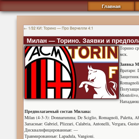
Главная
←
1/32 КИ: Торино — Про Верчелли 4:1
Милан — Торино. Заявки и предпо
Торино ср
мск.
Заявка М
Вратари: 
Защитники:
Romagnoli
Полузащитн
Montolivo,
Нападающи
Предполагаемый состав Милана:
Milan (4-3-3): Donnarumma; De Sciglio, Romagnoli, Paletta, Ab
Запасные: Gabriel, Plizzari, Calabria, Antonelli, Vergara, Gus
Дисквалифицированные: —
Травмированные: Lapadula, Vangioni.