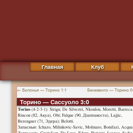
Главная
Клуб
←
Болонья — Торино 1:1
Беневенто — Торино 0
Торино — Сассуоло 3:0
Torino
(4-2-3-1): Sirigu; De Silvestri, Nkoulou, Moretti, Barreca
Rincon (82, Акуа), Obi; Falque (90, Дзаппакоста), Lajjic,
Berenguer (71, Эдера); Belotti.
Запасные: Ichazo, Milinkovic-Savic, Molinaro, Bonifazi, Acqua
Zappacosta, Gustafson, De Luca, Edera, Parigini, Lyanco, Sadiq