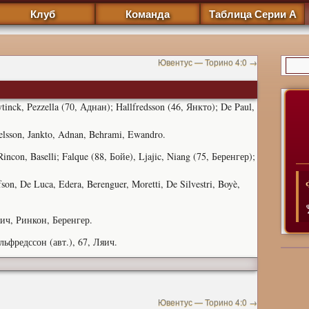
Клуб
Команда
Таблица Серии А
Ювентус — Торино 4:0
→
tinck, Pezzella (70, Аднан); Hallfredsson (46, Янкто); De Paul,
ngelsson, Jankto, Adnan, Behrami, Ewandro.
incon, Baselli; Falque (88, Бойе), Ljajic, Niang (75, Беренгер);
fson, De Luca, Edera, Berenguer, Moretti, De Silvestri, Boyè,
ч, Ринкон, Беренгер.
льфредссон (авт.), 67, Ляич.
Ювентус — Торино 4:0
→