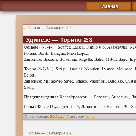
Главная
←
Торино — Сампдория 2:2
Удинезе — Торино 2:3
Udinese
(4-1-4-1): Scuffet; Larsen, Danilo (46, Анджелла), Nuy
Fofana, Barak, Lasagna; Maxi Lopez.
Запасные: Bizzarri, Borsellini, Angella, Balic, Matos, Bajic, I
Torino
(4-2-3-1): Sirigu; Ansaldi, Nkoulou, Lyanco, Molinaro; R
Belotti.
Запасные: Milinkovic-Savic, Ichazo, Valdifiori, Burdisso, Gusta
Sadiq.
Предупреждения:
Халльфредссон — Базелли, Ансальди, Ляи
Голы:
48, Де Пауль (пен.), 75, Лазанья — 9, Белотти, 30, Ха
Опубликовано
20/09/2017
автором
torino
|
|
←
Торино — Сампдория 2:2