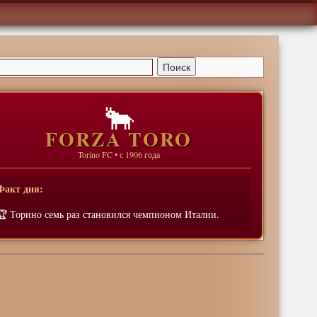
🐂
FORZA TORO
Torino FC • с 1906 года
Факт дня:
🏆 Торино семь раз становился чемпионом Италии.