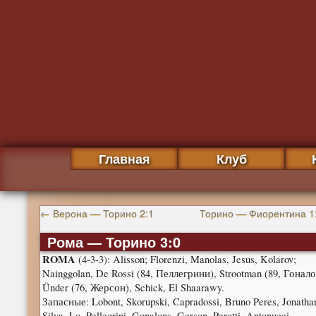
Главная
Клуб
←
Верона — Торино 2:1
Торино — Фиорентина 1
Рома — Торино 3:0
ROMA
(4-3-3): Alisson; Florenzi, Manolas, Jesus, Kolarov;
Nainggolan, De Rossi (84, Пеллегрини), Strootman (89, Гонало
Ünder (76, Жерсон), Schick, El Shaarawy.
Запасные: Lobont, Skorupski, Capradossi, Bruno Peres, Jonatha
Silva, Lo. Pellegrini, Gonalons, Gerson, Perotti, Antonucci.