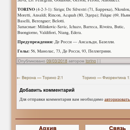
TORINO
(4-2-3-1): Sirigu; De Silvestri (71, Баррека), Nkoulou
Moretti, Ansaldi; Rincon, Acquah (80, Эдера); Falque (69, Ньян
Baselli, Berenguer; Belotti.
Запасные: Milinkovic-Savic, Ichazo, Barreca, Rivoira, Butic,
Buongiorno, Valdifiori, Niang, Edera.
Предупреждения:
Де Росси — Ансальди, Базелли.
Голы:
56, Манолас, 73, Де Росси, 93, Пеллегрини.
Опубликовано
09/03/2018
автором
torino
|
|
←
Верона — Торино 2:1
Торино — Фиорентина 1
Добавить комментарий
Для отправки комментария вам необходимо
авторизовать
Архив
Связь