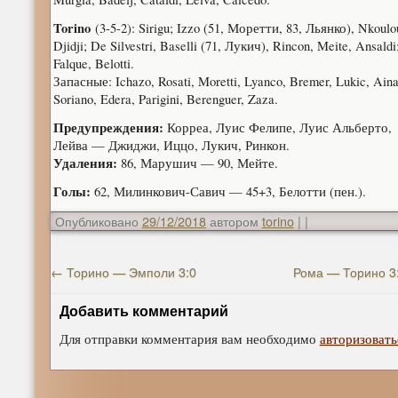
Torino
(3-5-2): Sirigu; Izzo (51, Моретти, 83, Льянко), Nkoulo
Djidji; De Silvestri, Baselli (71, Лукич), Rincon, Meite, Ansaldi
Falque, Belotti.
Запасные: Ichazo, Rosati, Moretti, Lyanco, Bremer, Lukic, Aina
Soriano, Edera, Parigini, Berenguer, Zaza.
Предупреждения:
Корреа, Луис Фелипе, Луис Альберто,
Лейва — Джиджи, Иццо, Лукич, Ринкон.
Удаления:
86, Марушич — 90, Мейте.
Голы:
62, Милинкович-Савич — 45+3, Белотти (пен.).
Опубликовано
29/12/2018
автором
torino
|
|
←
Торино — Эмполи 3:0
Рома — Торино 3
Добавить комментарий
Для отправки комментария вам необходимо
авторизовать