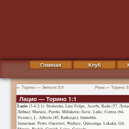
Главная
Клуб
←
Торино — Эмполи 3:0
Рома — Торино 3
Лацио — Торино 1:1
Lazio
(3-4-2-1): Strakosha; Luiz Felipe, Acerbi, Radu (57, Лука
Лейва); Marusic, Parolo, Milinkovic-Savic, Lulic; Correa (64,
Уоллас), L. Alberto (85, Кайседо); Immobile.
Запасные: Proto, Guerrieri, Wallace, Quissanga, Lukaku, Gil,
Murgia, Badelj, Cataldi, Leiva, Caicedo.