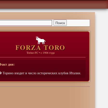
🐂
FORZA TORO
Torino FC • с 1906 года
Факт дня:
⚽ Торино входит в число исторических клубов Италии.