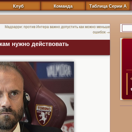
Клуб
Команда
Таблица Серии А
Мадзарри: против Интера важно допустить как можно меньше
ошибок
→
окам нужно действовать