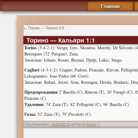
Главная
←
Парма — Торино 0:0
Торино — Кальяри 1:1
Torino
(3-4-2-1): Sirigu; Izzo, Nkoulou, Moretti; De Silvestri (
Berenguer (72′ Parigini); Zaza.
Запасные: Ichazo, Rosati, Bremer, Djidji, Lukic, Singo.
Cagliari
(4-3-1-2): Cragno; Padoin, Pisacane, Klavan, Pellegrini; 
Lykogiannis), Joao Pedro (66′ Cerri).
Запасные: Rafael, Aresti, Srna, Romagna, Deiola, Bradaric, De
Предупреждения
2′ Barella (C), Rincon (T), 20′ Faragò (C), 45
Pisacane (C).
Удаления:
74′ Zaza (T), 82′ Pellegrini (C), 96′ Barella (C).
Голы:
52′ Zaza (T), 79′ Pavoletti (C).
Опубликовано
14/04/2019
автором
torino
|
|