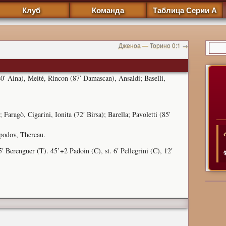
Клуб
Команда
Таблица Серии А
Дженоа — Торино 0:1
→
40′ Aina), Meité, Rincon (87′ Damascan), Ansaldi; Baselli,
Faragò, Cigarini, Ionita (72′ Birsa); Barella; Pavoletti (85′
spodov, Thereau.
′ Berenguer (T). 45’+2 Padoin (C), st. 6′ Pellegrini (C), 12′