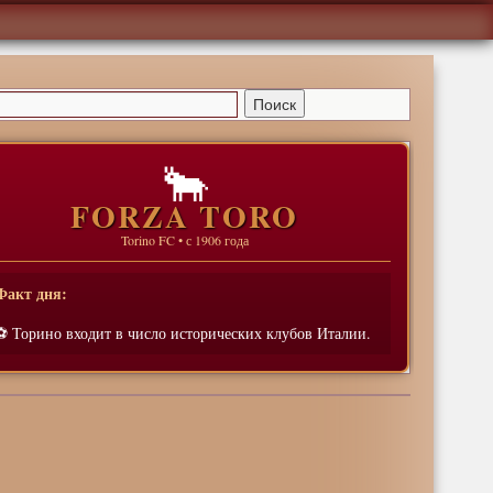
🐂
FORZA TORO
Torino FC • с 1906 года
Факт дня:
⚽ Торино входит в число исторических клубов Италии.