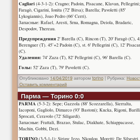
Cagliari
(4-3-1-2): Cragno; Padoin, Pisacane, Klavan, Pellegrini;
Faragò, Cigarini, Ionita (72′ Birsa); Barella; Pavoletti (85′
Lykogiannis), Joao Pedro (66′ Cerri).
Запасные: Rafael, Aresti, Srna, Romagna, Deiola, Bradaric,
Despodov, Thereau.
Предупреждения
2′ Barella (C), Rincon (T), 20′ Faragò (C), 4
Berenguer (T). 45’+2 Padoin (C), st. 6′ Pellegrini (C), 12′ Pisaca
(C).
Удаления:
74′ Zaza (T), 82′ Pellegrini (C), 96′ Barella (C).
Голы:
52′ Zaza (T), 79′ Pavoletti (C).
Опубликовано
14/04/2019
автором
torino
|
Рубрика:
Новос
Оставить комментарий
Парма — Торино 0:0
PARMA
(5-3-2): Sepe; Gazzola (88′ Scozzarella), Sierralta,
Iacoponi, Gagliolo, Dimarco (93′ Bastoni); Kucka, Rigoni, Barill
Sprocati, Ceravolo (72′ Siligardi).
Запасные: Frattali, Brazao, Stulac, Diakhate, Schiappacasse,
Machin, Gobbi, Dezi.
TORINO
(3-5-1-1): Sirigu; Izzo, Nkoulou, Moretti; De Silvestri,