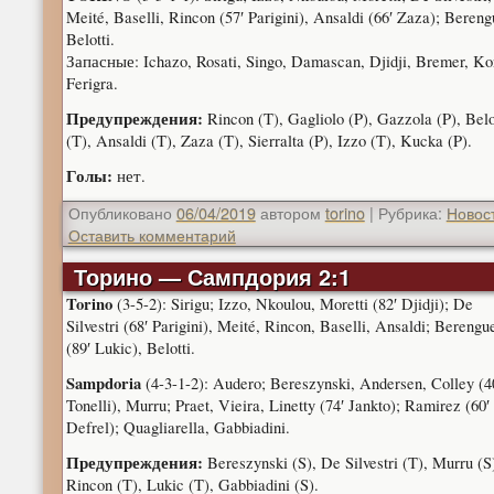
Meité, Baselli, Rincon (57′ Parigini), Ansaldi (66′ Zaza); Bereng
Belotti.
Запасные: Ichazo, Rosati, Singo, Damascan, Djidji, Bremer, Ko
Ferigra.
Предупреждения:
Rincon (T), Gagliolo (P), Gazzola (P), Belo
(T), Ansaldi (T), Zaza (T), Sierralta (P), Izzo (T), Kucka (P).
Голы:
нет.
Опубликовано
06/04/2019
автором
torino
|
Рубрика:
Новос
Оставить комментарий
Торино — Сампдория 2:1
Torino
(3-5-2): Sirigu; Izzo, Nkoulou, Moretti (82′ Djidji); De
Silvestri (68′ Parigini), Meité, Rincon, Baselli, Ansaldi; Berengu
(89′ Lukic), Belotti.
Sampdoria
(4-3-1-2): Audero; Bereszynski, Andersen, Colley (4
Tonelli), Murru; Praet, Vieira, Linetty (74′ Jankto); Ramirez (60′
Defrel); Quagliarella, Gabbiadini.
Предупреждения:
Bereszynski (S), De Silvestri (T), Murru (S
Rincon (T), Lukic (T), Gabbiadini (S).