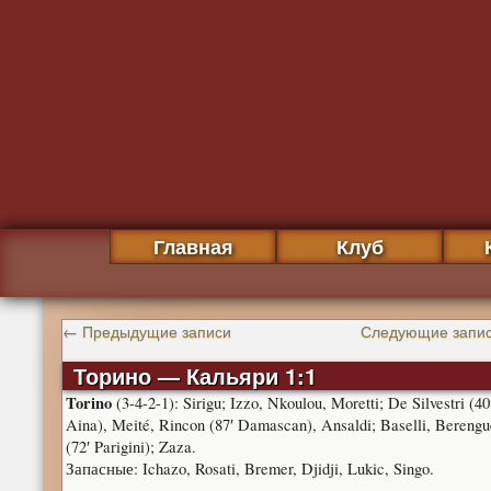
Главная
Клуб
←
Предыдущие записи
Следующие запи
Торино — Кальяри 1:1
Torino
(3-4-2-1): Sirigu; Izzo, Nkoulou, Moretti; De Silvestri (40
Aina), Meité, Rincon (87′ Damascan), Ansaldi; Baselli, Berengu
(72′ Parigini); Zaza.
Запасные: Ichazo, Rosati, Bremer, Djidji, Lukic, Singo.