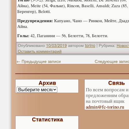
Айна), Meite (54, Фальке), Rincon, Baselli, Ansaldi; Zaza (85,
Беренгер), Belotti.
Предупреждения:
Капуано, Чано — Ринкон, Мейте, Дзадз
Айна.
Голы:
42, Паганини — 56, Белотти, 78, Белотти.
Опубликовано
10/03/2019
автором
torino
|
Рубрика:
Новос
Оставить комментарий
←
Предыдущие записи
Следующие запи
Архив
Связь
По всем вопросам и
предложениям обра
на почтовый ящик
admin@fc-torino.ru
Статистика