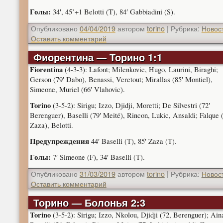
Голы:
34′, 45’+1 Belotti (T), 84′ Gabbiadini (S).
Опубликовано
04/04/2019
автором
torino
|
Рубрика:
Новос
Оставить комментарий
Фиорентина — Торино 1:1
Fiorentina
(4-3-3): Lafont; Milenkovic, Hugo, Laurini, Biraghi;
Gerson (79′ Dabo), Benassi, Veretout; Mirallas (85′ Montiel),
Simeone, Muriel (66′ Vlahovic).
Torino
(3-5-2): Sirigu; Izzo, Djidji, Moretti; De Silvestri (72′
Berenguer), Baselli (79′ Meité), Rincon, Lukic, Ansaldi; Falque (
Zaza), Belotti.
Предупреждения
44′ Baselli (T), 85′ Zaza (T).
Голы:
7′ Simeone (F), 34′ Baselli (T).
Опубликовано
31/03/2019
автором
torino
|
Рубрика:
Новос
Оставить комментарий
Торино — Болонья 2:3
Torino
(3-5-2): Sirigu; Izzo, Nkolou, Djidji (72, Berenguer); Ain