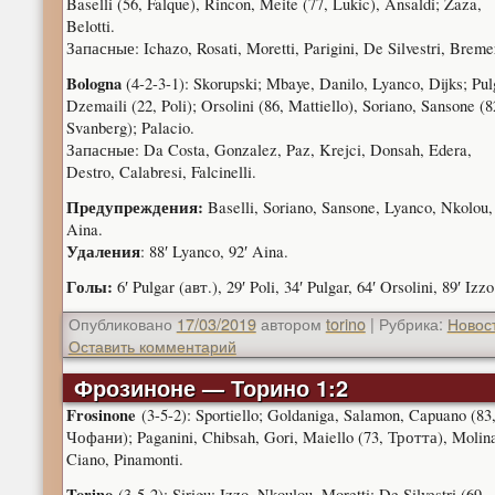
Baselli (56, Falque), Rincon, Meite (77, Lukic), Ansaldi; Zaza,
Belotti.
Запасные: Ichazo, Rosati, Moretti, Parigini, De Silvestri, Breme
Bologna
(4-2-3-1): Skorupski; Mbaye, Danilo, Lyanco, Dijks; Pul
Dzemaili (22, Poli); Orsolini (86, Mattiello), Soriano, Sansone (8
Svanberg); Palacio.
Запасные: Da Costa, Gonzalez, Paz, Krejci, Donsah, Edera,
Destro, Calabresi, Falcinelli.
Предупреждения:
Baselli, Soriano, Sansone, Lyanco, Nkolou,
Aina.
Удаления
: 88′ Lyanco, 92′ Aina.
Голы:
6′ Pulgar (авт.), 29′ Poli, 34′ Pulgar, 64′ Orsolini, 89′ Izzo
Опубликовано
17/03/2019
автором
torino
|
Рубрика:
Новос
Оставить комментарий
Фрозиноне — Торино 1:2
Frosinone
(3-5-2): Sportiello; Goldaniga, Salamon, Capuano (83
Чофани); Paganini, Chibsah, Gori, Maiello (73, Тротта), Molina
Ciano, Pinamonti.
Torino
(3-5-2): Sirigu; Izzo, Nkoulou, Moretti; De Silvestri (69,