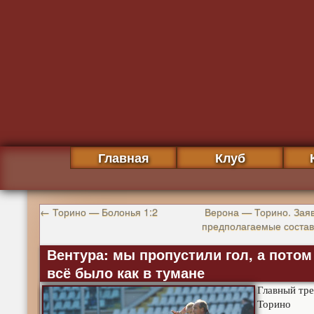
Главная
Клуб
←
Торино — Болонья 1:2
Верона — Торино. Заяв
предполагаемые соста
Вентура: мы пропустили гол, а потом
всё было как в тумане
Главный тр
Торино