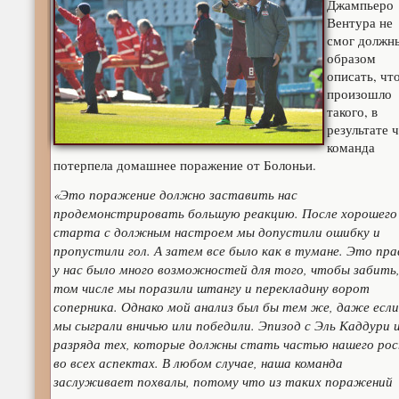
Джампьеро
Вентура не
смог должн
образом
описать, чт
произошло
такого, в
результате 
команда
потерпела домашнее поражение от Болоньи.
«Это поражение должно заставить нас
продемонстрировать большую реакцию. После хорошего
старта с должным настроем мы допустили ошибку и
пропустили гол. А затем все было как в тумане. Это пра
у нас было много возможностей для того, чтобы забить,
том числе мы поразили штангу и перекладину ворот
соперника. Однако мой анализ был бы тем же, даже если
мы сыграли вничью или победили. Эпизод с Эль Каддури 
разряда тех, которые должны стать частью нашего ро
во всех аспектах. В любом случае, наша команда
заслуживает похвалы, потому что из таких поражений