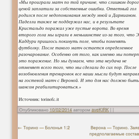
«Мы проиграли матч по той причине, что слишком дорог
ценой заплатили за собственные ошибки. Ответный гол
родился после недопонимания между мной и Дармианом.
Паделли также не поддержал нас, и в результате
Кристальдо поражал уже пустые ворота. Во время
второго гола мы играли в меньшинстве из-за того, что Э
Каддури пришлось покинуть поле, чтобы поменять
футболку. После такого матч остается определенное
разочарование. Особенно от того, как именно мы потерп
это поражение. Но мы думаем, что эта неудача не
отменяет всего того, что мы сделали до сих пор. После
возобновления тренировок все наши мысли будут направ
на гостевой матч с Вероной. И это для нас должно быть
шансом реабилитироваться.»
Источник: torinofc.it
Опубликовано
10/02/2014
автором
aveKiRK
|
|
←
Торино — Болонья 1:2
Верона — Торино. Заяв
предполагаемые соста