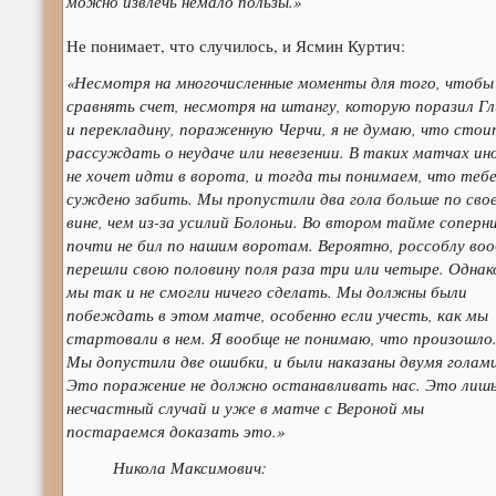
можно извлечь немало пользы.»
Не понимает, что случилось, и Ясмин Куртич:
«Несмотря на многочисленные моменты для того, чтобы
сравнять счет, несмотря на штангу, которую поразил Гл
и перекладину, пораженную Черчи, я не думаю, что стои
рассуждать о неудаче или невезении. В таких матчах ин
не хочет идти в ворота, и тогда ты понимаем, что тебе
суждено забить. Мы пропустили два гола больше по сво
вине, чем из-за усилий Болоньи. Во втором тайме соперн
почти не бил по нашим воротам. Вероятно, россоблу во
перешли свою половину поля раза три или четыре. Однак
мы так и не смогли ничего сделать. Мы должны были
побеждать в этом матче, особенно если учесть, как мы
стартовали в нем. Я вообще не понимаю, что произошло
Мы допустили две ошибки, и были наказаны двумя голами
Это поражение не должно останавливать нас. Это лиш
несчастный случай и уже в матче с Вероной мы
постараемся доказать это.»
Никола Максимович: