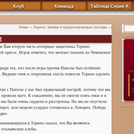
Клуб
Команда
Таблица Серии А
Рома — Торино. Заявки и предполагаемые составы
→
2
м Вам вторую часть интервью защитника Торино
ой прессе. Игрок отметил, что мечтает поехать на Чемпионат
реди тех, кто после игры против Наполи был особенно
 Видимо гнев и спортивная злость помогли Торино одолеть
гре с Наполи у нас был правильный настрой, потому что мы
 провели матч. К сожалению, мы не смогли взять очки и в
е мы были очень сердиты и расстроены. Но мы не опустили
борот, всю неделю усердно готовились к Ливорно. Победа
ды» .
азвивающихся в Торино сказал, что Вы являетесь
е итальянские клубы.