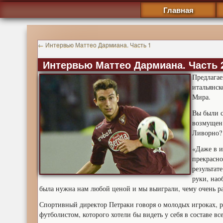
Главная
←
Интервью Маттео Дармиана. Часть 1
Интервью Маттео Дармиана. Часть 
Предлагае
итальянск
Мира.
Вы были с
возмущен.
Ливорно?
«Даже в и
прекрасно
результат
руки, нао
была нужна нам любой ценой и мы выиграли, чему очень ра
Спортивный директор Петраки говоря о молодых игроках, р
футболистом, которого хотели бы видеть у себя в составе вс