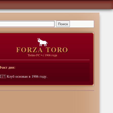
🐂
FORZA TORO
Torino FC • с 1906 года
Факт дня:
🇮🇹 Клуб основан в 1906 году.