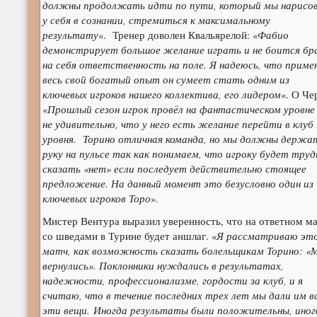
должны продолжать идти по пути, который мы нарисо
у себя в сознании, стремиться к максимальному
результату
Фабио
«. Тренер доволен Квальярелой: «
демонстрирует большое желание играть и не боится бр
на себя ответственность на поле. Я надеюсь, что приме
весь свой богатый опыт он сумеет стать одним из
ключевых игроков нашего коллектива, его лидером
«. О Че
Прошлый сезон игрок провёл на фантастическом уровне
«
не удивительно, что у него есть желание перейти в клуб
уровня. Торино отличная команда, но мы должны держа
руку на пульсе так как понимаем, что игроку будет труд
сказать «нет» если последует действительно стоящее
предложение. На данный момент это безусловно один из
ключевых игроков Торо
».
Мистер Вентура выразил уверенность, что на ответном м
Я рассматриваю эт
со шведами в Турине будет аншлаг. «
матч, как возможность сказать болельщикам Торино: «
вернулись». Поклонники нуждались в результатах,
надежности, профессионализме, гордости за клуб, и я
считаю, что в течение последних трех лет мы дали им в
эти вещи. Иногда результаты были положительны, иног