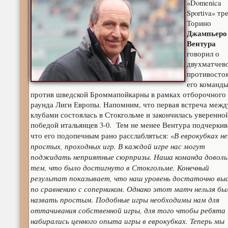
«Domenica
Sportiva» тр
Торино
Джампьеро
Вентура
говорил о
двухматчев
противосто
его команд
против шведской Броммапойкарны в рамках отборочного
раунда Лиги Европы.
Напомним, что первая встреча межд
клубами состоялась в Стокгольме и закончилась уверенно
победой итальянцев 3-0. Тем не менее Вентура подчеркив
В еврокубках н
что его подопечным рано расслабляться: «
простых, проходных игр. В каждой игре нас могут
поджидать неприятные сюрпризы. Наша команда доволь
тем, что было достигнуто в Стокгольме. Конечный
результат показывает, что наш уровень достаточно вы
по сравнению с соперником. Однако этот матч нельзя бы
назвать простым. Подобные игры необходимы нам для
оттачивания собственной игры, для того чтобы ребята
набирались ценного опыта игры в еврокубках. Теперь мы