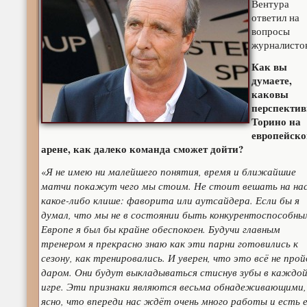
Вентура
ответил на
вопросы
журналисто
Как вы
думаете,
каковы
перспекти
Торино на
европейско
арене, как далеко команда сможет дойти?
Я не имею ни малейшего понятия, время и ближайшие
«
матчи покажут чего мы стоим. Не стоит вешать на на
какое-либо клише: фаворита или аутсайдера. Если бы я
думал, что мы не в состоянии быть конкурентоспособны
Европе я был бы крайне обеспокоен. Будучи главным
тренером я прекрасно знаю как эти парни готовились к
сезону, как тренировались. И уверен, что это всё не про
даром. Они будут выкладываться стиснув зубы в каждо
игре. Эти признаки являются весьма обнадеживающими,
ясно, что впереди нас ждёт очень много работы и есть 