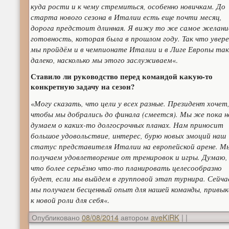
куда рости и к чему стремиться, особенно новичкам. До
старта нового сезона в Италии есть еще почти месяц,
дорога предстоит длинная. Я вижу то же самое желани
готовность, которая была в прошлом году. Так что увере
мы пройдём и в чемпионате Италии и в Лиге Европы так
далеко, насколько мы этого заслуживаем
«.
Ставило ли руководство перед командой какую-то
конкретную задачу на сезон?
Могу сказать, что цели у всех разные. Президент хочет
«
чтобы мы добрались до финала (смеется). Мы же пока н
думаем о каких-то долгосрочных планах. Нам приносит
большое удовольствие, интерес, бурю новых эмоций наш
статус представителя Италии на европейской арене. М
получаем удовлетворение от тренировок и игры. Думаю,
что более серьёзно что-то планировать целесообразно
будет, если мы выйдем в групповой этап турнира. Сейча
мы получаем бесценный опыт для нашей команды, привы
к новой роли для себя
«.
Опубликовано
08/08/2014
автором
aveKiRK
|
|