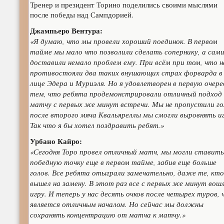
Тренер и президент Торино поделились своими мыслями
после победы над Сампдорией.
Джампьеро Вентура:
«Я думаю, что мы провели хороший поединок. В первом
тайме мы мало что позволили сделать сопернику, а сам
доставили немало проблем ему. При всём при том, что 
противостояли два таких внушающих страх форварда в
лице Эдера и Муриэля. Но я удовлетворен в первую очере
тем, что ребята продемонстрировали отличный подход 
матчу с первых же минут встречи. Мы не пропустили гол
после второго мяча Квальяреллы мы смогли выровнять иг
Так что я бы хотел поздравить ребят.»
Урбано Кайро:
«Сегодня Торо провел отличный матч, мы могли ставить
победную точку еще в первом тайме, забив еще больше
голов. Все ребята отыграли замечательно, даже те, кто
вышел на замену. В этот раз все с первых же минут вошл
игру. И теперь у нас десять очков после четырех туров, 
является отличным началом. Но сейчас мы должны
сохранять концентрацию от матча к матчу.»