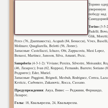
Торино оде
уверенную
победу над
Сампдорие
Torino
(3-5-2
Padelli; Bovo
Glik, Moretti
Peres (76, Дзаппакоста), Acquah (84, Бенасси), Vives, Baselli
Molinaro; Quagliarella, Belotti (56, Лопес).
Запасные: Castellazzi, Ichazo, Obi, Zappacosta, Maxi Lopez,
Benassi, Martinez, Jansson, Silva, Amauri, Prcic.
Sampdoria
(4-3-1-2): Viviano; Pereira, Silvestre, Moisander, Re
(46, Лазарос); Ivan (62, Корреа), Fernando, Barreto; Soriano (8
Родригес); Eder, Muriel.
Запасные: Puggioni, Brignoli, Mesbah, Rodriguez, Correa, Laza
Krsticic, Carbonero, Zukanovic, Rocca, Cassano.
Предупреждения
: Акуа, Вивес — Реджини, Фернандо,
Лазарос.
Голы
: 18, Квальярелла, 24, Квальярелла.