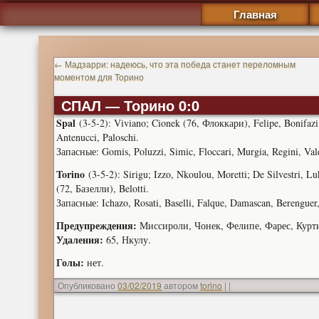
Главная
←
Мадзарри: надеюсь, что эта победа станет переломным
моментом для Торино
СПАЛ — Торино 0:0
Spal
(3-5-2): Viviano; Cionek (76, Флоккари), Felipe, Bonifazi;
Antenucci, Paloschi.
Запасные: Gomis, Poluzzi, Simic, Floccari, Murgia, Regini, Valdi
Torino
(3-5-2): Sirigu; Izzo, Nkoulou, Moretti; De Silvestri, L
(72, Базелли), Belotti.
Запасные: Ichazo, Rosati, Baselli, Falque, Damascan, Berenguer, 
Предупреждения:
Миссироли, Чонек, Фелипе, Фарес, Курти
Удаления:
65, Нкулу.
Голы:
нет.
Опубликовано
03/02/2019
автором
torino
|
|