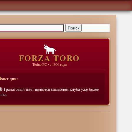
🐂
FORZA TORO
Torino FC • с 1906 года
Факт дня:
🔴 Гранатовый цвет является символом клуба уже более
века.