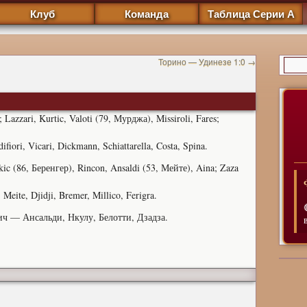
Клуб
Команда
Таблица Серии А
Торино — Удинезе 1:0
→
 Lazzari, Kurtic, Valoti (79, Мурджа), Missiroli, Fares;
fiori, Vicari, Dickmann, Schiattarella, Costa, Spina.
ukic (86, Беренгер), Rincon, Ansaldi (53, Мейте), Aina; Zaza
Meite, Djidji, Bremer, Millico, Ferigra.
ч — Ансальди, Нкулу, Белотти, Дзадза.